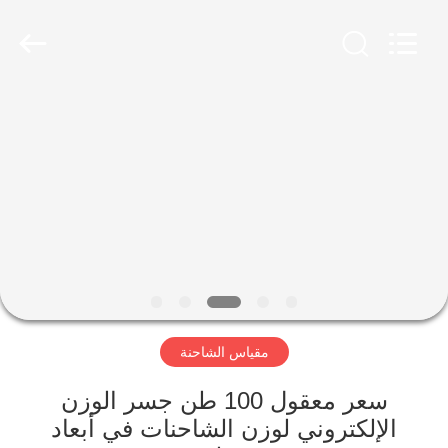
Scales
Co.,
Ltd.
All
Rights
Reserved.
Developed
by
منزل
ECER
المنتجات
حول
بنا
جولة
مقياس الشاحنة
في
المعمل
سعر معقول 100 طن جسر الوزن
الإلكتروني لوزن الشاحنات في أبعاد