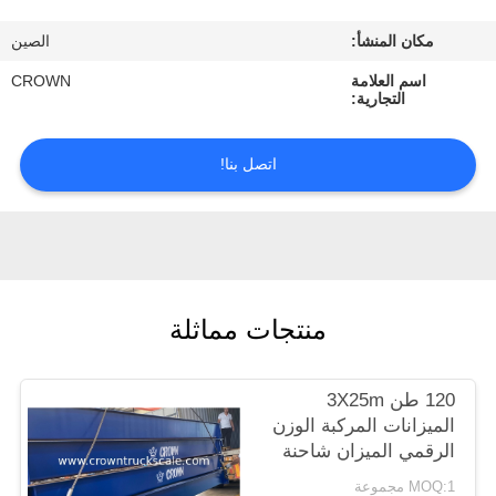
ضبط
مكان المنشأ:
الصين
الجودة
اسم العلامة
CROWN
التجارية:
اتصل
بنا
اتصل بنا!
طلب
اقتباس
منتجات مماثلة
خريطة
الموقع
120 طن 3X25m
الميزانات المركبة الوزن
PRIVACY
الرقمي الميزان شاحنة
POLICY
MOQ:1 مجموعة