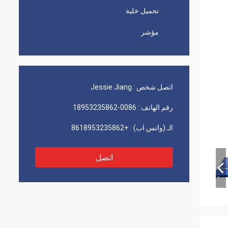
تحميل خلية
مؤشر
اتصل شخص :
Jessie Jiang
رقم الهاتف :
0086-18953235862
الـ (واتس اب) :
+8618953235862
اتصل