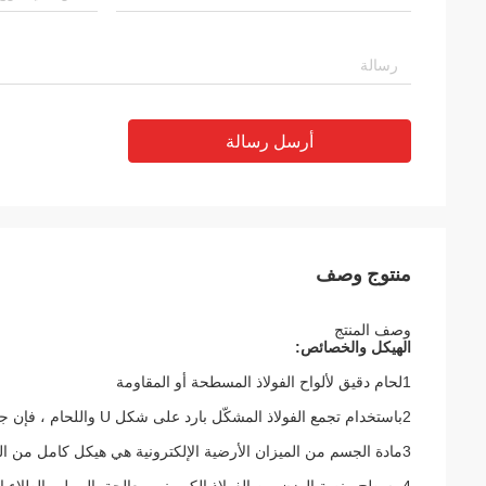
أرسل رسالة
منتوج وصف
وصف المنتج
الهيكل والخصائص:
1لحام دقيق لألواح الفولاذ المسطحة أو المقاومة
2باستخدام تجمع الفولاذ المشكّل بارد على شكل U واللحام ، فإن جسم الميزان له قوة عالية.
3مادة الجسم من الميزان الأرضية الإلكترونية هي هيكل كامل من الفولاذ الكربوني. يمكن اختيار مواد الفولاذ المقاوم للصدأ أيضا.