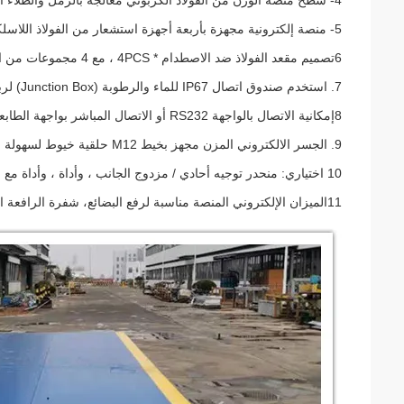
4- سطح منصة الوزن من الفولاذ الكربوني معالجة بالرمل والطلاء الأكريليك
5- منصة إلكترونية مجهزة بأربعة أجهزة استشعار من الفولاذ اللاسلكي أو أجهزة استشعار لوزن الفولاذ المقاوم للصدأ
6تصميم مقعد الفولاذ ضد الاصطدام * 4PCS ، مع 4 مجموعات من الأقدام القابلة للتعديل ؛
7. استخدم صندوق اتصال IP67 للماء والرطوبة (Junction Box) لربط 4 أجهزة استشعار
8إمكانية الاتصال بالواجهة RS232 أو الاتصال المباشر بواجهة الطابعة
9. الجسر الالكتروني المزن مجهز بخيط M12 حلقية خيوط لسهولة التعامل ؛
10 اختياري: منحدر توجيه أحادي / مزدوج الجانب ، وأداة ، وأداة مع وظيفة الطباعة (يرجى تحديدها عند الطلب) ؛
11الميزان الإلكتروني المنصة مناسبة لرفع البضائع، شفرة الرافعة الشوكية، والتداول اليدوي وتوزيع.