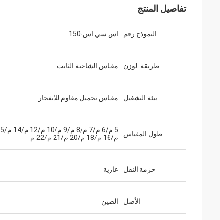
تفاصيل المنتج
النموذج رقم
اس سي اس-150
طريقة الوزن
مقياس الشاحنة الثابت
بيئة التشغيل
مقياس تحميل مقاوم للانفجار
5 م/6 م/7 م/8 م/9 م/0
طول المقياس
م/16 م/18 م/20 م/21 م/22 م
حزمة النقل
عارية
الأصل
الصين