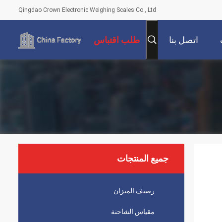
Qingdao Crown Electronic Weighing Scales Co., Ltd
اتصل بنا
طلب اقتباس
جميع المنتجات
رصيف الميزان
مقياس الشاحنة