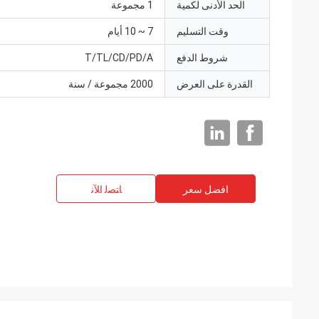
الحد الأدنى لكمية
1 مجموعة
وقت التسليم
7 ~ 10 أيام
شروط الدفع
T/TL/CD/PD/A
القدرة على العرض
2000 مجموعة / سنة
افضل سعر
ﺎﺘﺼﻟ ﺍﻶﻧ