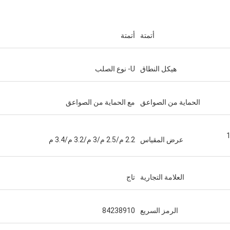
أتمتة
أتمتة
هيكل النطاق
U- نوع الصلب
الحماية من الصواعق
مع الحماية من الصواعق
1 م/12 م/14 م/15
عرض المقياس
2.2 م/2.5 م/3 م/3.2 م/3.4 م
العلامة التجارية
تاج
الرمز السريع
84238910