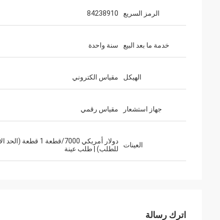
الرمز السريع
84238910
خدمة ما بعد البيع
سنة واحدة
الهيكل
مقياس الكتروني
جهاز استشعار
مقياس رقمي
دولار أمريكي 7000/قطعة 1 قطعة (ال
العينات
للطلب) | طلب عينة
اترك رسالة