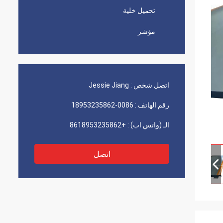
تحميل خلية
مؤشر
اتصل شخص :
Jessie Jiang
رقم الهاتف :
0086-18953235862
الـ (واتس اب) :
+8618953235862
اتصل