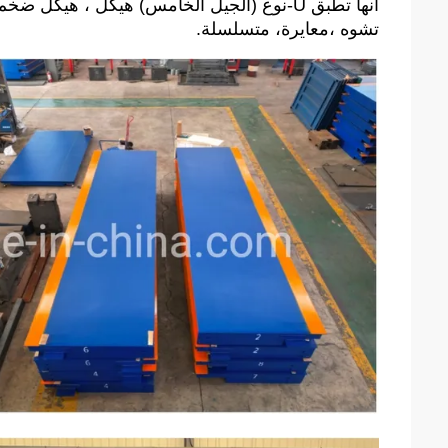
انها تطبق U-نوع (الجيل الخامس) هيكل ، هيك
تشوه ،معايرة، متسلسلة.