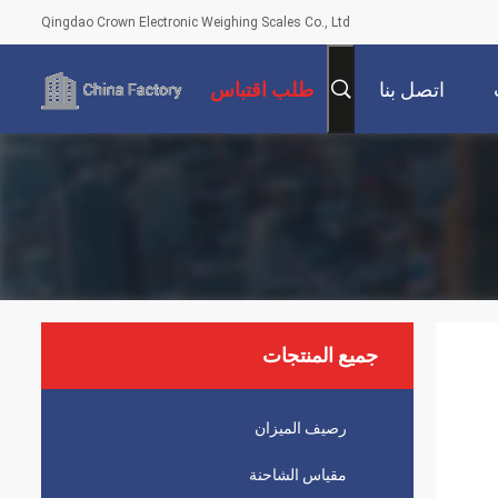
Qingdao Crown Electronic Weighing Scales Co., Ltd
اتصل بنا
طلب اقتباس
جميع المنتجات
رصيف الميزان
مقياس الشاحنة