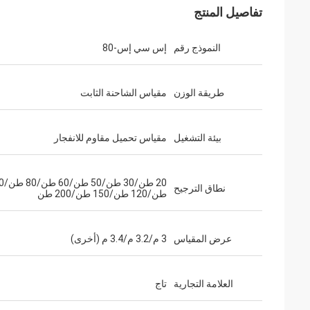
تفاصيل المنتج
النموذج رقم
إس سي إس-80
طريقة الوزن
مقياس الشاحنة الثابت
بيئة التشغيل
مقياس تحميل مقاوم للانفجار
20 طن/30 
نطاق الترجيح
طن/120 طن/150 طن/200 طن
عرض المقياس
3 م/3.2 م/3.4 م (أخرى)
العلامة التجارية
تاج