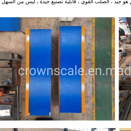
ل ضخم هو جيد ، الصلب القوي ، قابلية تصنيع جيدة ، ليس من السهل 