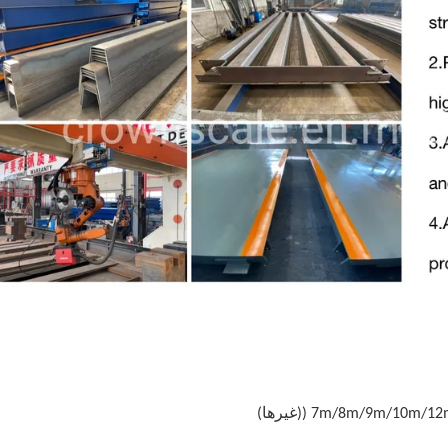
7m/8m/9m/ ((غيرها)