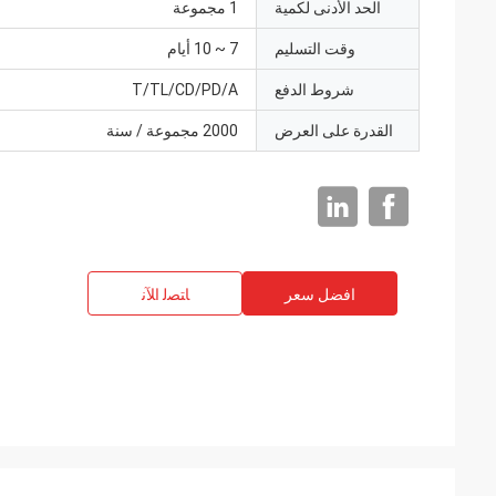
الحد الأدنى لكمية
1 مجموعة
وقت التسليم
7 ~ 10 أيام
شروط الدفع
T/TL/CD/PD/A
القدرة على العرض
2000 مجموعة / سنة
افضل سعر
ﺎﺘﺼﻟ ﺍﻶﻧ