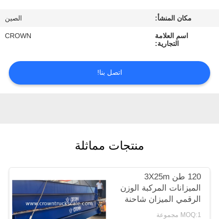
ضبط
مكان المنشأ:
الصين
الجودة
اسم العلامة
CROWN
التجارية:
اتصل
بنا
اتصل بنا!
طلب
اقتباس
منتجات مماثلة
خريطة
الموقع
120 طن 3X25m
الميزانات المركبة الوزن
PRIVACY
الرقمي الميزان شاحنة
POLICY
MOQ:1 مجموعة