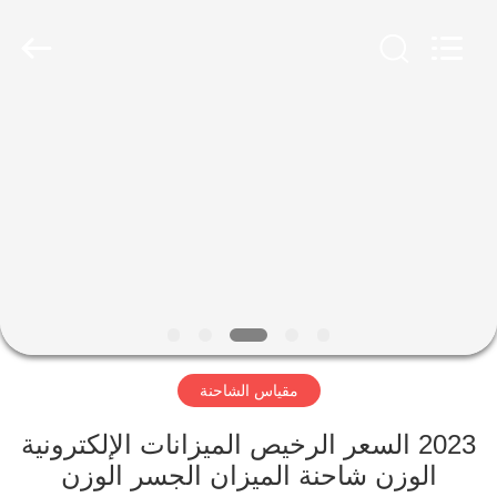
Scales
Co.,
Ltd.
All
Rights
Reserved.
Developed
by
منزل
ECER
المنتجات
حول
بنا
جولة
مقياس الشاحنة
في
المعمل
2023 السعر الرخيص الميزانات الإلكترونية
الوزن شاحنة الميزان الجسر الوزن