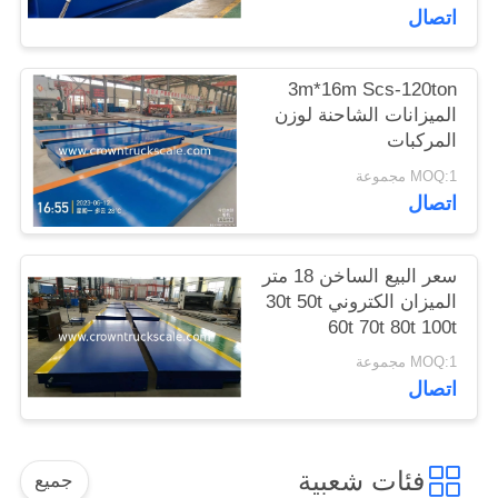
اتصال
3m*16m Scs-120ton
الميزانات الشاحنة لوزن
المركبات
MOQ:1 مجموعة
اتصال
سعر البيع الساخن 18 متر
الميزان الكتروني 30t 50t
60t 70t 80t 100t
MOQ:1 مجموعة
اتصال
فئات شعبية
جميع