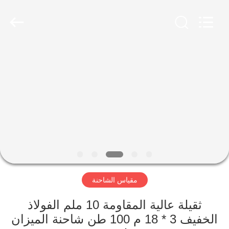
Scales
Co.,
Ltd.
All
Rights
Reserved.
Developed
by
منزل
ECER
المنتجات
حول
بنا
جولة
مقياس الشاحنة
في
المعمل
ثقيلة عالية المقاومة 10 ملم الفولاذ
الخفيف 3 * 18 م 100 طن شاحنة الميزان