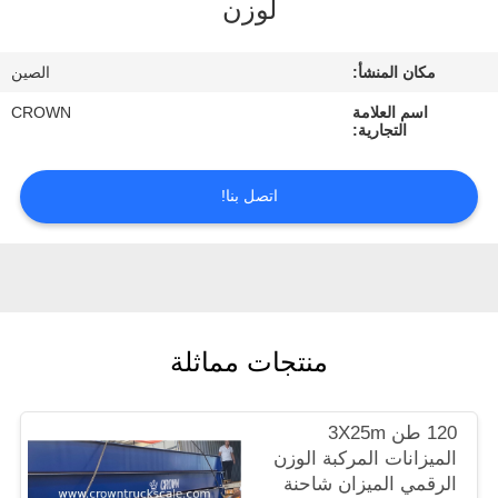
لوزن
ضبط
الجودة
مكان المنشأ:
الصين
اسم العلامة
CROWN
اتصل
التجارية:
بنا
اتصل بنا!
طلب
اقتباس
خريطة
منتجات مماثلة
الموقع
120 طن 3X25m
PRIVACY
الميزانات المركبة الوزن
POLICY
الرقمي الميزان شاحنة