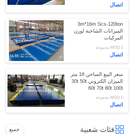
اتصال
3m*16m Scs-120ton
الميزانات الشاحنة لوزن
المركبات
MOQ:1 مجموعة
اتصال
سعر البيع الساخن 18 متر
الميزان الكتروني 30t 50t
60t 70t 80t 100t
MOQ:1 مجموعة
اتصال
فئات شعبية
جميع