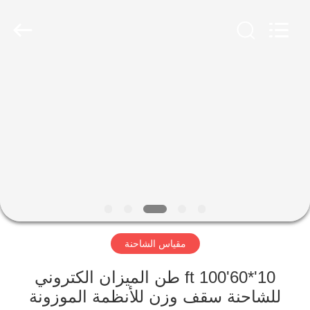
Scales
Co.,
Ltd.
All
Rights
Reserved.
Developed
by
منزل
ECER
المنتجات
حول
بنا
جولة
مقياس الشاحنة
في
المعمل
10'*60'ft 100 طن الميزان الكتروني
للشاحنة سقف وزن للأنظمة الموزونة