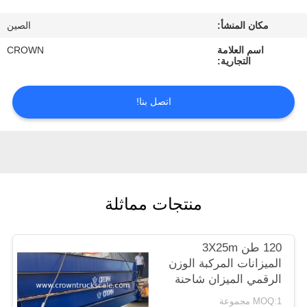
ضبط
مكان المنشأ:
الصين
الجودة
اسم العلامة
CROWN
التجارية:
اتصل
بنا
اتصل بنا!
طلب
اقتباس
منتجات مماثلة
خريطة
الموقع
120 طن 3X25m
الميزانات المركبة الوزن
PRIVACY
الرقمي الميزان شاحنة
POLICY
MOQ:1 مجموعة