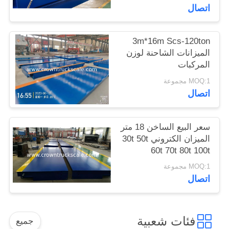
اتصال
3m*16m Scs-120ton
الميزانات الشاحنة لوزن
المركبات
MOQ:1 مجموعة
اتصال
سعر البيع الساخن 18 متر
الميزان الكتروني 30t 50t
60t 70t 80t 100t
MOQ:1 مجموعة
اتصال
فئات شعبية
جميع