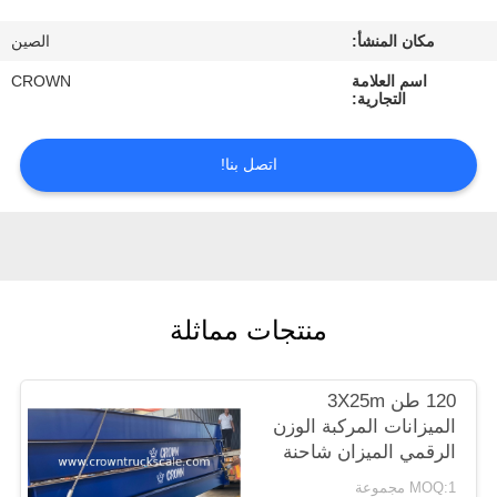
ضبط
مكان المنشأ:
الصين
الجودة
اسم العلامة
CROWN
التجارية:
اتصل
بنا
اتصل بنا!
طلب
اقتباس
منتجات مماثلة
خريطة
الموقع
120 طن 3X25m
الميزانات المركبة الوزن
PRIVACY
الرقمي الميزان شاحنة
POLICY
MOQ:1 مجموعة