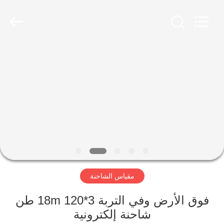
Scales
Co.,
Ltd.
All
Rights
Reserved.
Developed
by
منزل
ECER
المنتجات
حول
بنا
جولة
مقياس الشاحنة
في
المعمل
فوق الأرض وفي التربة 3*18m 120 طن
شاحنة إلكترونية