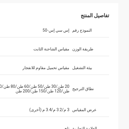
تفاصيل المنتج
النموذج رقم
إس سي إس-50
طريقة الوزن
مقياس الشاحنة الثابت
بيئة التشغيل
مقياس تحميل مقاوم للانفجار
20 طن/30 
نطاق الترجيح
طن/120 طن/150 طن/200 طن
عرض المقياس
3 م/3.2 م/3.4 م (أخرى)
العلامة التجارية
تاج