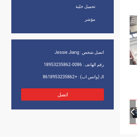
تحميل خلية
مؤشر
اتصل شخص :
Jessie Jiang
رقم الهاتف :
0086-18953235862
الـ (واتس اب) :
+8618953235862
اتصل