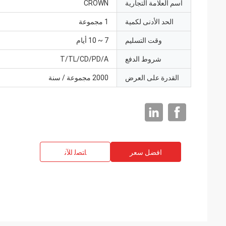
اسم العلامة التجارية
CROWN
الحد الأدنى لكمية
1 مجموعة
وقت التسليم
7 ~ 10 أيام
شروط الدفع
T/TL/CD/PD/A
القدرة على العرض
2000 مجموعة / سنة
افضل سعر
ﺎﺘﺼﻟ ﺍﻶﻧ