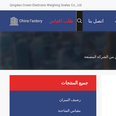
Qingdao Crown Electronic Weighing Scales Co., Ltd
اتصل بنا
طلب اقتباس
جميع المنتجات
رصيف الميزان
مقياس الشاحنة