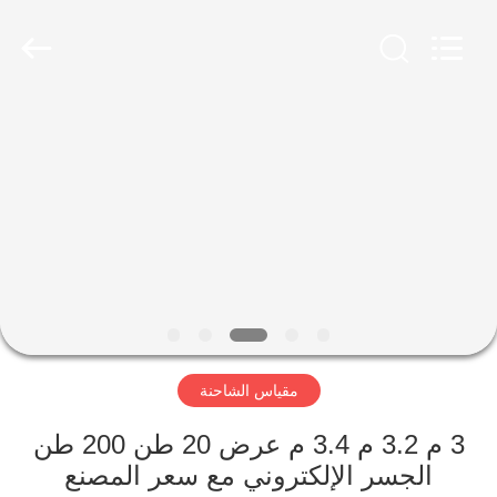
Scales
Co.,
Ltd.
All
Rights
Reserved.
Developed
by
منزل
ECER
المنتجات
حول
بنا
جولة
مقياس الشاحنة
في
المعمل
3 م 3.2 م 3.4 م عرض 20 طن 200 طن
الجسر الإلكتروني مع سعر المصنع