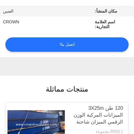
ضبط
مكان المنشأ:
الصين
الجودة
اسم العلامة
CROWN
التجارية:
اتصل
بنا
اتصل بنا!
طلب
اقتباس
منتجات مماثلة
خريطة
الموقع
120 طن 3X25m
الميزانات المركبة الوزن
PRIVACY
الرقمي الميزان شاحنة
POLICY
MOQ:1 مجموعة