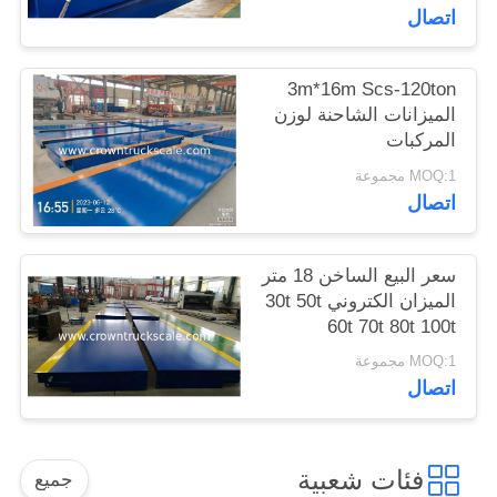
اتصال
3m*16m Scs-120ton
الميزانات الشاحنة لوزن
المركبات
MOQ:1 مجموعة
اتصال
سعر البيع الساخن 18 متر
الميزان الكتروني 30t 50t
60t 70t 80t 100t
MOQ:1 مجموعة
اتصال
فئات شعبية
جميع