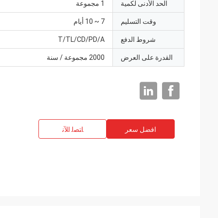
الحد الأدنى لكمية
1 مجموعة
وقت التسليم
7 ~ 10 أيام
شروط الدفع
T/TL/CD/PD/A
القدرة على العرض
2000 مجموعة / سنة
افضل سعر
ﺎﺘﺼﻟ ﺍﻶﻧ