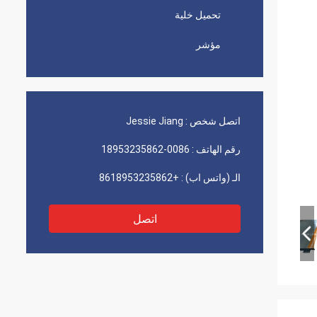
تحميل خلية
مؤشر
اتصل شخص :
Jessie Jiang
رقم الهاتف :
0086-18953235862
الـ (واتس اب) :
+8618953235862
اتصل