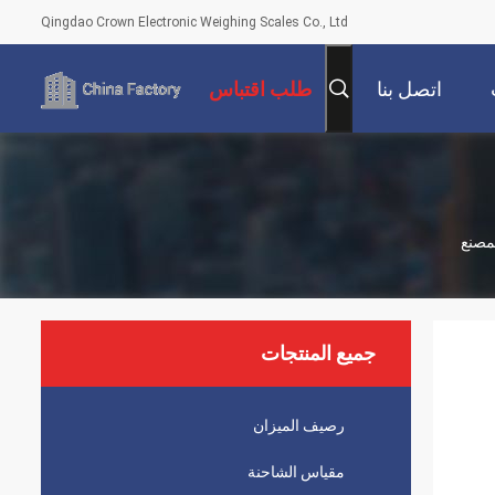
Qingdao Crown Electronic Weighing Scales Co., Ltd
اتصل بنا
طلب اقتباس
جميع المنتجات
رصيف الميزان
مقياس الشاحنة