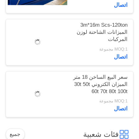
اتصال
3m*16m Scs-120ton
الميزانات الشاحنة لوزن
المركبات
MOQ:1 مجموعة
اتصال
سعر البيع الساخن 18 متر
الميزان الكتروني 30t 50t
60t 70t 80t 100t
MOQ:1 مجموعة
اتصال
فئات شعبية
جميع