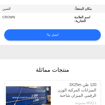
ضبط
مكان المنشأ:
الصين
الجودة
اسم العلامة
CROWN
التجارية:
اتصل
بنا
اتصل بنا!
طلب
اقتباس
منتجات مماثلة
خريطة
الموقع
120 طن 3X25m
الميزانات المركبة الوزن
PRIVACY
الرقمي الميزان شاحنة
POLICY
MOQ:1 مجموعة