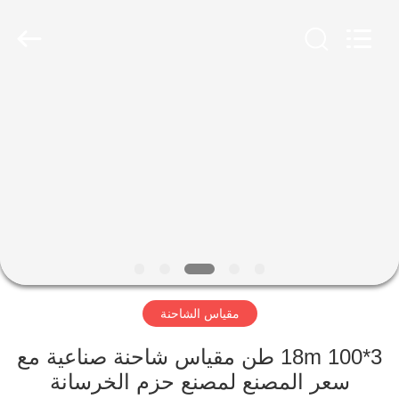
Scales
Co.,
Ltd.
All
Rights
Reserved.
Developed
by
منزل
ECER
المنتجات
حول
بنا
جولة
مقياس الشاحنة
في
المعمل
3*18m 100 طن مقياس شاحنة صناعية مع
سعر المصنع لمصنع حزم الخرسانة