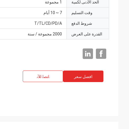
الحد الأدنى لكمية
1 مجموعة
وقت التسليم
7 ~ 10 أيام
شروط الدفع
T/TL/CD/PD/A
القدرة على العرض
2000 مجموعة / سنة
افضل سعر
ﺎﺘﺼﻟ ﺍﻶﻧ