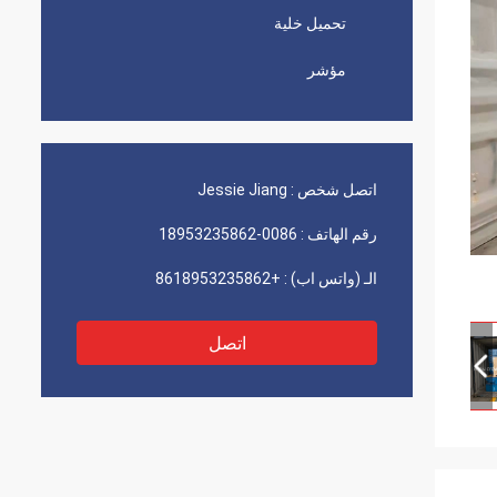
تحميل خلية
مؤشر
اتصل شخص :
Jessie Jiang
رقم الهاتف :
0086-18953235862
الـ (واتس اب) :
+8618953235862
اتصل