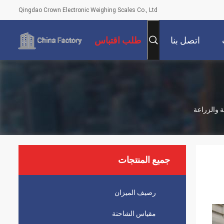
Qingdao Crown Electronic Weighing Scales Co., Ltd
اتصل بنا
طلب اقتباس
جميع المنتجات
رصيف الميزان
مقياس الشاحنة