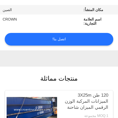
ضبط
مكان المنشأ:
الصين
الجودة
اسم العلامة
CROWN
التجارية:
اتصل
بنا
اتصل بنا!
طلب
اقتباس
منتجات مماثلة
خريطة
الموقع
120 طن 3X25m
الميزانات المركبة الوزن
PRIVACY
الرقمي الميزان شاحنة
POLICY
MOQ:1 مجموعة