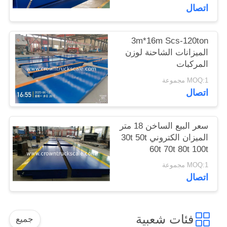
اتصال
3m*16m Scs-120ton
الميزانات الشاحنة لوزن
المركبات
MOQ:1 مجموعة
اتصال
سعر البيع الساخن 18 متر
الميزان الكتروني 30t 50t
60t 70t 80t 100t
MOQ:1 مجموعة
اتصال
فئات شعبية
جميع