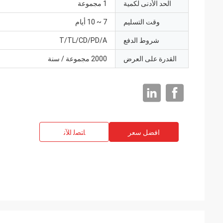
الحد الأدنى لكمية
1 مجموعة
وقت التسليم
7 ~ 10 أيام
شروط الدفع
T/TL/CD/PD/A
القدرة على العرض
2000 مجموعة / سنة
افضل سعر
ﺎﺘﺼﻟ ﺍﻶﻧ