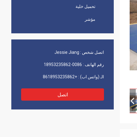
تحميل خلية
مؤشر
اتصل شخص :
Jessie Jiang
رقم الهاتف :
0086-18953235862
الـ (واتس اب) :
+8618953235862
اتصل