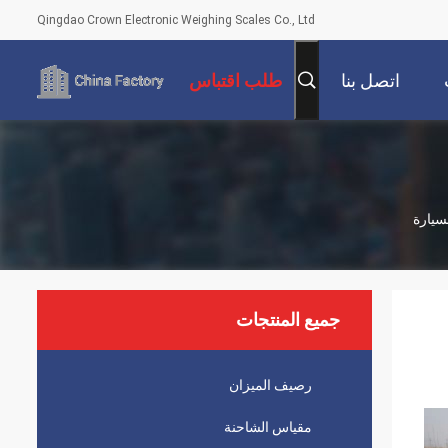
Qingdao Crown Electronic Weighing Scales Co., Ltd
اتصل بنا
طلب اقتباس
جميع المنتجات
رصيف الميزان
مقياس الشاحنة