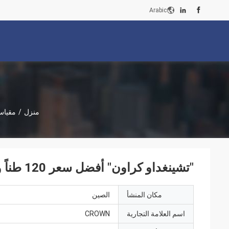
Arabic
منزل
/
مقياس
"تشينغداو كراون" أفضل سعر 120 طناً وزينة رقمية 3*18 م 100 طناً وزينة شاحنة
مكان المنشأ
الصين
اسم العلامة التجارية
CROWN