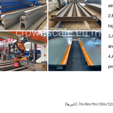
7m/8m/9m/ ((غيرها)