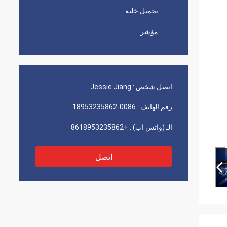
تحميل خلية
مؤشر
اتصل شخص :
Jessie Jiang
رقم الهاتف :
0086-18953235862
الـ (واتس اب) :
+8618953235862
اتصل