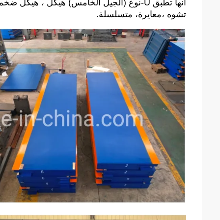
انها تطبق U-نوع (الجيل الخامس) هيكل ، هيك
تشوه ،معايرة، متسلسلة.