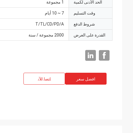
الحد الأدنى لكمية
1 مجموعة
وقت التسليم
7 ~ 10 أيام
شروط الدفع
T/TL/CD/PD/A
القدرة على العرض
2000 مجموعة / سنة
افضل سعر
ﺎﺘﺼﻟ ﺍﻶﻧ