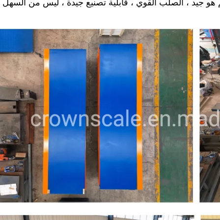
ل ضخم هو جيد ، الصلب القوي ، قابلية تصنيع جيدة ، ليس من السهل 