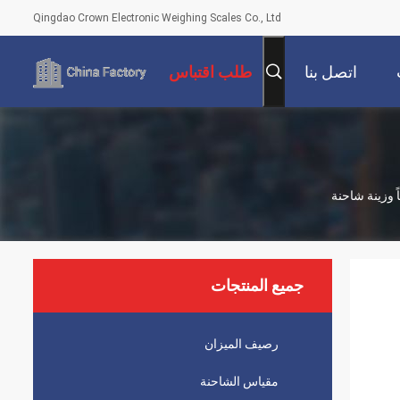
Qingdao Crown Electronic Weighing Scales Co., Ltd
اتصل بنا
طلب اقتباس
جميع المنتجات
رصيف الميزان
مقياس الشاحنة