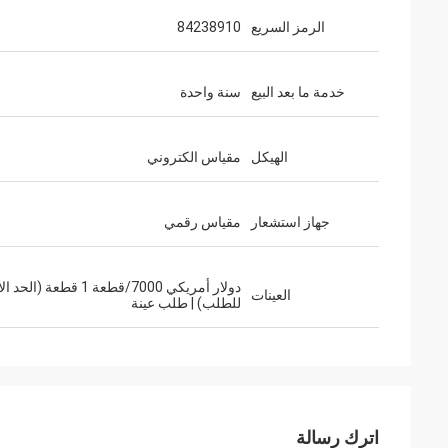
الرمز السريع
84238910
خدمة ما بعد البيع
سنة واحدة
الهيكل
مقياس الكتروني
جهاز استشعار
مقياس رقمي
دولار أمريكي 7000/قطعة 1 قطعة (ال
العينات
للطلب) | طلب عينة
اترك رسالة