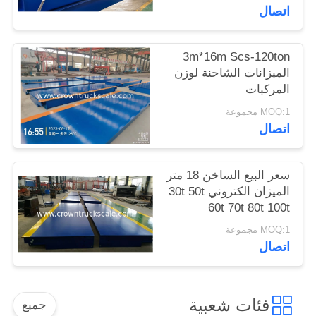
اتصال
3m*16m Scs-120ton
الميزانات الشاحنة لوزن
المركبات
MOQ:1 مجموعة
اتصال
سعر البيع الساخن 18 متر
الميزان الكتروني 30t 50t
60t 70t 80t 100t
MOQ:1 مجموعة
اتصال
فئات شعبية
جميع