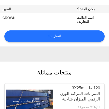
ضبط
مكان المنشأ:
الصين
الجودة
اسم العلامة
CROWN
التجارية:
اتصل
بنا
اتصل بنا!
طلب
اقتباس
منتجات مماثلة
خريطة
الموقع
120 طن 3X25m
الميزانات المركبة الوزن
PRIVACY
الرقمي الميزان شاحنة
POLICY
MOQ:1 مجموعة