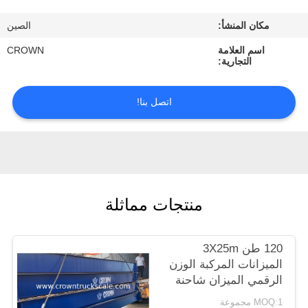
ضبط
مكان المنشأ:
الصين
الجودة
اسم العلامة
CROWN
التجارية:
اتصل
بنا
اتصل بنا!
طلب
اقتباس
منتجات مماثلة
خريطة
الموقع
120 طن 3X25m
الميزانات المركبة الوزن
PRIVACY
الرقمي الميزان شاحنة
POLICY
MOQ:1 مجموعة