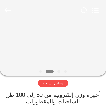
Scales
Co.,
Ltd.
All
Rights
Reserved.
Developed
by
منزل
ECER
المنتجات
حول
بنا
جولة
مقياس الشاحنة
في
المعمل
أجهزة وزن إلكترونية من 50 إلى 100 طن
للشاحنات والمقطورات