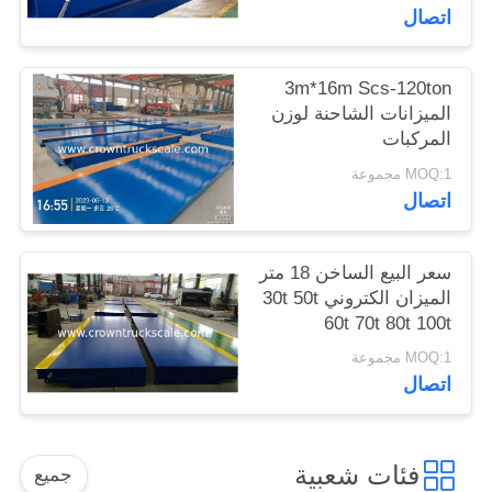
اتصال
3m*16m Scs-120ton
الميزانات الشاحنة لوزن
المركبات
MOQ:1 مجموعة
اتصال
سعر البيع الساخن 18 متر
الميزان الكتروني 30t 50t
60t 70t 80t 100t
MOQ:1 مجموعة
اتصال
فئات شعبية
جميع