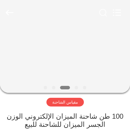
Scales
Co.,
Ltd.
All
Rights
Reserved.
Developed
by
منزل
ECER
المنتجات
حول
بنا
جولة
مقياس الشاحنة
في
المعمل
100 طن شاحنة الميزان الإلكتروني الوزن
الجسر الميزان للشاحنة للبيع