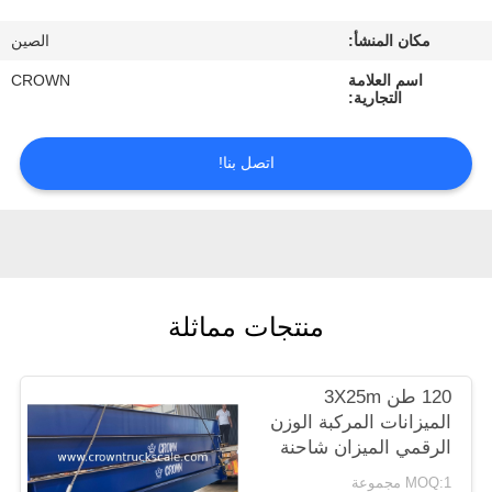
ضبط
مكان المنشأ:
الصين
الجودة
اسم العلامة
CROWN
التجارية:
اتصل
بنا
اتصل بنا!
طلب
اقتباس
منتجات مماثلة
خريطة
الموقع
120 طن 3X25m
الميزانات المركبة الوزن
PRIVACY
الرقمي الميزان شاحنة
POLICY
MOQ:1 مجموعة