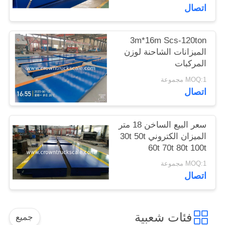
اتصال
3m*16m Scs-120ton
الميزانات الشاحنة لوزن
المركبات
MOQ:1 مجموعة
اتصال
سعر البيع الساخن 18 متر
الميزان الكتروني 30t 50t
60t 70t 80t 100t
MOQ:1 مجموعة
اتصال
فئات شعبية
جميع