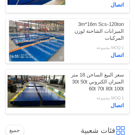
اتصال
3m*16m Scs-120ton
الميزانات الشاحنة لوزن
المركبات
MOQ:1 مجموعة
اتصال
سعر البيع الساخن 18 متر
الميزان الكتروني 30t 50t
60t 70t 80t 100t
MOQ:1 مجموعة
اتصال
فئات شعبية
جميع