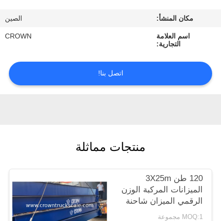
ضبط
مكان المنشأ:
الصين
الجودة
اسم العلامة
CROWN
التجارية:
اتصل
بنا
اتصل بنا!
طلب
اقتباس
منتجات مماثلة
خريطة
الموقع
120 طن 3X25m
الميزانات المركبة الوزن
PRIVACY
الرقمي الميزان شاحنة
POLICY
MOQ:1 مجموعة