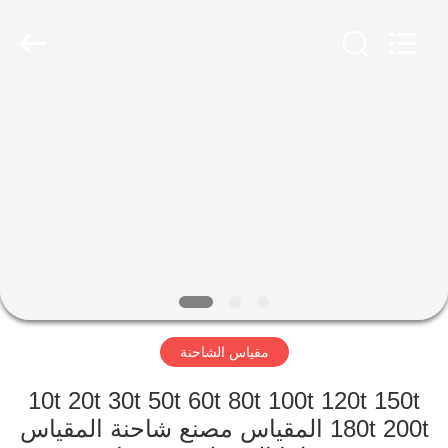
Scales
Co.,
Ltd.
All
Rights
Reserved.
Developed
by
منزل
ECER
المنتجات
حول
بنا
جولة
مقياس الشاحنة
في
المعمل
10t 20t 30t 50t 60t 80t 100t 120t 150t
180t 200t المقياس مصنع شاحنة المقياس