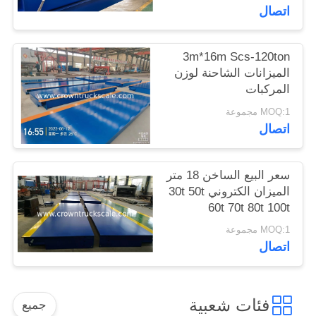
اتصال
3m*16m Scs-120ton
الميزانات الشاحنة لوزن
المركبات
MOQ:1 مجموعة
اتصال
سعر البيع الساخن 18 متر
الميزان الكتروني 30t 50t
60t 70t 80t 100t
MOQ:1 مجموعة
اتصال
فئات شعبية
جميع