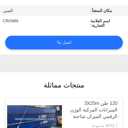
ضبط
مكان المنشأ:
الصين
الجودة
اسم العلامة
CROWN
التجارية:
اتصل
بنا
اتصل بنا!
طلب
اقتباس
منتجات مماثلة
خريطة
الموقع
120 طن 3X25m
الميزانات المركبة الوزن
PRIVACY
الرقمي الميزان شاحنة
POLICY
MOQ:1 مجموعة