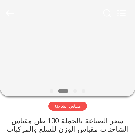
Scales
Co.,
Ltd.
All
Rights
Reserved.
Developed
by
منزل
ECER
المنتجات
حول
بنا
جولة
مقياس الشاحنة
في
المعمل
سعر الصناعة بالجملة 100 طن مقياس
الشاحنات مقياس الوزن للسلع والمركبات